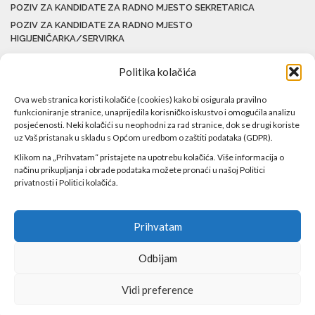
POZIV ZA KANDIDATE ZA RADNO MJESTO SEKRETARICA
POZIV ZA KANDIDATE ZA RADNO MJESTO
HIGIJENIČARKA/SERVIRKA
Politika kolačića
Ova web stranica koristi kolačiće (cookies) kako bi osigurala pravilno
funkcioniranje stranice, unaprijedila korisničko iskustvo i omogućila analizu
posjećenosti. Neki kolačići su neophodni za rad stranice, dok se drugi koriste
uz Vaš pristanak u skladu s Općom uredbom o zaštiti podataka (GDPR).
Klikom na „Prihvatam“ pristajete na upotrebu kolačića. Više informacija o
načinu prikupljanja i obrade podataka možete pronaći u našoj Politici
privatnosti i Politici kolačića.
Prihvatam
Odbijam
Copyright ©2017 Javna ustanova Bolnica Travnik Sva prava
Vidi preference
zadržana!
Web by
Agencija DAN