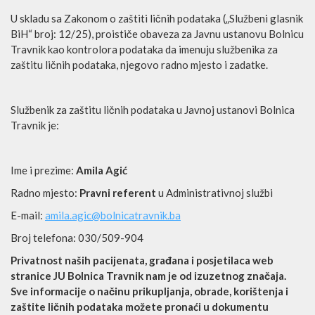
U skladu sa Zakonom o zaštiti ličnih podataka („Službeni glasnik
BiH“ broj: 12/25), proističe obaveza za Javnu ustanovu Bolnicu
Travnik kao kontrolora podataka da imenuju službenika za
zaštitu ličnih podataka, njegovo radno mjesto i zadatke.
Službenik za zaštitu ličnih podataka u Javnoj ustanovi Bolnica
Travnik je:
Ime i prezime:
Amila Agić
Radno mjesto:
Pravni referent
u Administrativnoj službi
E-mail:
amila.agic@bolnicatravnik.ba
Broj telefona: 030/509-904
Privatnost naših pacijenata, građana i posjetilaca web
stranice JU Bolnica Travnik nam je od izuzetnog značaja.
Sve informacije o načinu prikupljanja, obrade, korištenja i
zaštite ličnih podataka možete pronaći u dokumentu