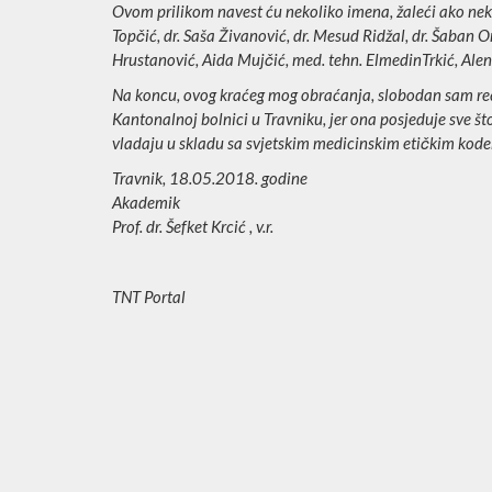
Ovom prilikom navest ću nekoliko imena, žaleći ako neko 
Topčić, dr. Saša Živanović, dr. Mesud Ridžal, dr. Šaban 
Hrustanović, Aida Mujčić, med. tehn. ElmedinTrkić, Alen K
Na koncu, ovog kraćeg mog obraćanja, slobodan sam reći
Kantonalnoj bolnici u Travniku, jer ona posjeduje sve š
vladaju u skladu sa svjetskim medicinskim etičkim kod
Travnik, 18.05.2018. godine
Akademik
Prof. dr. Šefket Krcić , v.r.
TNT Portal