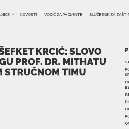
LNICE
NOVOSTI
VODIČ ZA PACIJENTE
SLUŽBENIK ZA ZAŠTI
 ŠEFKET KRCIĆ: SLOVO
P
GU PROF. DR. MITHATU
S
M STRUČNOM TIMU
P
S
O
B
IM
D
O
P
O