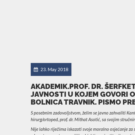
23. May 2018
AKADEMIK.PROF. DR. ŠERFKET
JAVNOSTI U KOJEM GOVORI 
BOLNICA TRAVNIK. PISMO PR
S posebnim zadovoljstvom, želim se javno zahvaliti Kant
hirurg/ortoped, prof. dr. Mithat Asotić, sa svojim stručn
Nije lahko riječima iskazati svoje moralno osjećanje za s