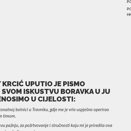
P
P
H
 KRCIĆ UPUTIO JE PISMO
O SVOM ISKUSTVU BORAVKA U JU
ENOSIMO U CIJELOSTI:
onalnoj bolnici u Travniku, gdje me je vrlo uspješno operirao
im timom.
vu pažnju, za požrtvovanje i stručnosti koju mi je priredila ova