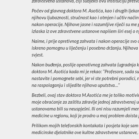
zdravstvena ustanova, čiji subjekti ovu instituciju pretv
Počev od glavnog doktora M. Asotića, kao i drugih ljeka
njihovu ljubaznosti, stručnost kao i otmjen i učtiv nač
nakon operacije. Njihove jasne i razumljive riječi su m
izlaska iz ove zdravstvene ustanove napišem širi esej o 
Naime, i prije opretivnog zahvata i nakon operacije svo 
iskreno pomognu u liječenju i posebno držanju. Njihova
svjest.
Nakon buđenja, poslije operativnog zahvata (ugradnja ku
doktora M. Asotića kada mi je rekao: ‘’Profesore, sada s
nastavite i pomognete sebi, jer vi ste potrebni porodici,
na raspolaganju i slijedite njihova uputstva…’’
Bezbeli, ovaj stav doktora M.Asotića me je toliko motivi
moje obraćanje za zaštitu zdravlje jednoj zdravstvenoj u
ustanovama bili su neuspješni. Ili oni nisu razumjeli men
medicine u regionu, koji je prodro u moj problem doista 
Prilikom mojih telefonskih kontakata i posjeta koje sam 
medicinske djelatnike ove kultne zdravstvene ustanove, 