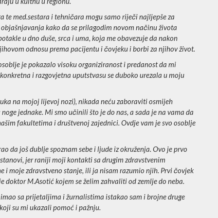
araju u kultnu u regionu.
ra te med.sestara i tehničara mogu samo riječi najljepše za
in objašnjavanja kako da se prilagodim novom načinu života
e potakle u dno duše, srca i uma, koja me obavezuje da nakon
njihovom odnosu prema pacijentu i čovjeku i borbi za njihov život.
osoblje je pokazalo visoku organiziranost i predanost da mi
 konkretna i razgovjetna uputstvasu se duboko urezala u moju
ka na mojoj lijevoj nozi), nikada neću zaboraviti osmijeh
u noge jednake. Mi smo učinili što je do nas, a sada je na vama da
 našim fakultetima i društvenoj zajednici. Ovdje vam je svo osoblje
rao da još dublje spoznam sebe i ljude iz okruženja. Ovo je prvo
stanovi, jer raniji moji kontakti sa drugim zdravstvenim
e i moje zdravstveno stanje, ili ja nisam razumio njih. Prvi čovjek
je doktor M.Asotić kojem se želim zahvaliti od zemlje do neba.
imao sa prijetaljima i žurnalistima istakao sam i brojne druge
koji su mi ukazali pomoć i pažnju.