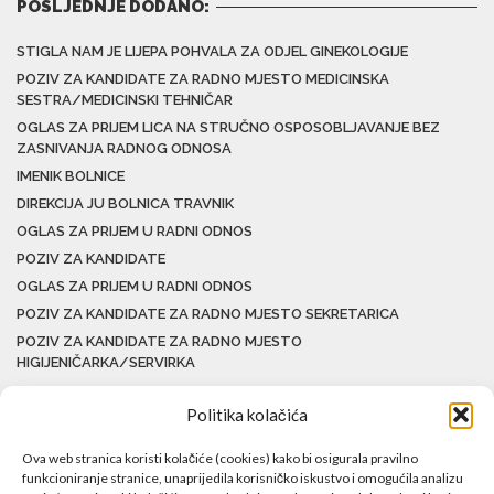
POSLJEDNJE DODANO:
STIGLA NAM JE LIJEPA POHVALA ZA ODJEL GINEKOLOGIJE
POZIV ZA KANDIDATE ZA RADNO MJESTO MEDICINSKA
SESTRA/MEDICINSKI TEHNIČAR
OGLAS ZA PRIJEM LICA NA STRUČNO OSPOSOBLJAVANJE BEZ
ZASNIVANJA RADNOG ODNOSA
IMENIK BOLNICE
DIREKCIJA JU BOLNICA TRAVNIK
OGLAS ZA PRIJEM U RADNI ODNOS
POZIV ZA KANDIDATE
OGLAS ZA PRIJEM U RADNI ODNOS
POZIV ZA KANDIDATE ZA RADNO MJESTO SEKRETARICA
POZIV ZA KANDIDATE ZA RADNO MJESTO
HIGIJENIČARKA/SERVIRKA
Politika kolačića
Ova web stranica koristi kolačiće (cookies) kako bi osigurala pravilno
funkcioniranje stranice, unaprijedila korisničko iskustvo i omogućila analizu