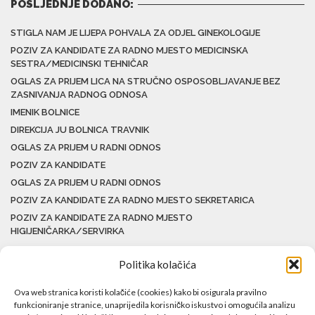
POSLJEDNJE DODANO:
STIGLA NAM JE LIJEPA POHVALA ZA ODJEL GINEKOLOGIJE
POZIV ZA KANDIDATE ZA RADNO MJESTO MEDICINSKA
SESTRA/MEDICINSKI TEHNIČAR
OGLAS ZA PRIJEM LICA NA STRUČNO OSPOSOBLJAVANJE BEZ
ZASNIVANJA RADNOG ODNOSA
IMENIK BOLNICE
DIREKCIJA JU BOLNICA TRAVNIK
OGLAS ZA PRIJEM U RADNI ODNOS
POZIV ZA KANDIDATE
OGLAS ZA PRIJEM U RADNI ODNOS
POZIV ZA KANDIDATE ZA RADNO MJESTO SEKRETARICA
POZIV ZA KANDIDATE ZA RADNO MJESTO
HIGIJENIČARKA/SERVIRKA
Politika kolačića
Ova web stranica koristi kolačiće (cookies) kako bi osigurala pravilno
funkcioniranje stranice, unaprijedila korisničko iskustvo i omogućila analizu