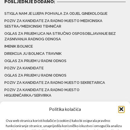
POSLJEDNJE DODANO:
STIGLA NAM JE LIJEPA POHVALA ZA ODJEL GINEKOLOGIJE
POZIV ZA KANDIDATE ZA RADNO MJESTO MEDICINSKA
SESTRA/MEDICINSKI TEHNIČAR
OGLAS ZA PRIJEM LICA NA STRUČNO OSPOSOBLJAVANJE BEZ
ZASNIVANJA RADNOG ODNOSA
IMENIK BOLNICE
DIREKCIJA JU BOLNICA TRAVNIK
OGLAS ZA PRIJEM U RADNI ODNOS
POZIV ZA KANDIDATE
OGLAS ZA PRIJEM U RADNI ODNOS
POZIV ZA KANDIDATE ZA RADNO MJESTO SEKRETARICA
POZIV ZA KANDIDATE ZA RADNO MJESTO
HIGIJENIČARKA/SERVIRKA
Politika kolačića
Ova web stranica koristi kolačiće (cookies) kako bi osigurala pravilno
funkcioniranje stranice, unaprijedila korisničko iskustvo i omogućila analizu