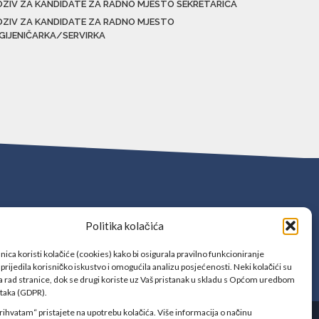
OZIV ZA KANDIDATE ZA RADNO MJESTO SEKRETARICA
OZIV ZA KANDIDATE ZA RADNO MJESTO
IGIJENIČARKA/SERVIRKA
Politika kolačića
ica koristi kolačiće (cookies) kako bi osigurala pravilno funkcioniranje
prijedila korisničko iskustvo i omogućila analizu posjećenosti. Neki kolačići su
 rad stranice, dok se drugi koriste uz Vaš pristanak u skladu s Općom uredbom
ataka (GDPR).
rihvatam“ pristajete na upotrebu kolačića. Više informacija o načinu