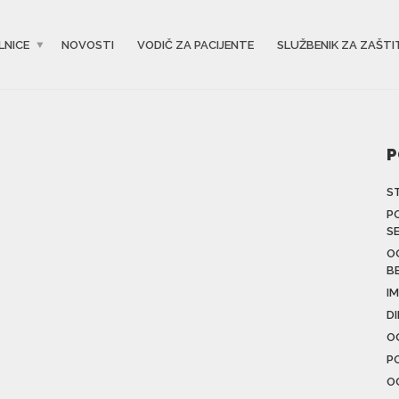
LNICE
NOVOSTI
VODIČ ZA PACIJENTE
SLUŽBENIK ZA ZAŠTI
P
S
P
S
O
B
IM
D
O
P
O