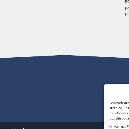
P
P
H
Ova web stran
stranice, una
neophodni za
o zaštiti pod
Klikom na „P