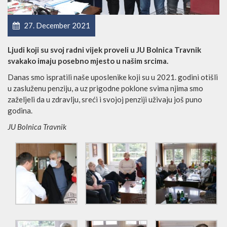
27. December 2021
Ljudi koji su svoj radni vijek proveli u JU Bolnica Travnik
svakako imaju posebno mjesto u našim srcima.
Danas smo ispratili naše uposlenike koji su u 2021. godini otišli
u zasluženu penziju, a uz prigodne poklone svima njima smo
zaželjeli da u zdravlju, sreći i svojoj penziji uživaju još puno
godina.
JU Bolnica Travnik