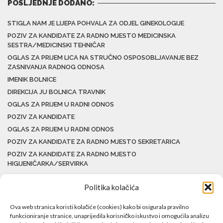
POSLJEDNJE DODANO:
STIGLA NAM JE LIJEPA POHVALA ZA ODJEL GINEKOLOGIJE
POZIV ZA KANDIDATE ZA RADNO MJESTO MEDICINSKA
SESTRA/MEDICINSKI TEHNIČAR
OGLAS ZA PRIJEM LICA NA STRUČNO OSPOSOBLJAVANJE BEZ
ZASNIVANJA RADNOG ODNOSA
IMENIK BOLNICE
DIREKCIJA JU BOLNICA TRAVNIK
OGLAS ZA PRIJEM U RADNI ODNOS
POZIV ZA KANDIDATE
OGLAS ZA PRIJEM U RADNI ODNOS
POZIV ZA KANDIDATE ZA RADNO MJESTO SEKRETARICA
POZIV ZA KANDIDATE ZA RADNO MJESTO
HIGIJENIČARKA/SERVIRKA
Politika kolačića
Ova web stranica koristi kolačiće (cookies) kako bi osigurala pravilno
funkcioniranje stranice, unaprijedila korisničko iskustvo i omogućila analizu