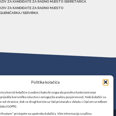
OZIV ZA KANDIDATE ZA RADNO MJESTO SEKRETARICA
OZIV ZA KANDIDATE ZA RADNO MJESTO
IGIJENIČARKA/SERVIRKA
Politika kolačića
ica koristi kolačiće (cookies) kako bi osigurala pravilno funkcioniranje
prijedila korisničko iskustvo i omogućila analizu posjećenosti. Neki kolačići su
 rad stranice, dok se drugi koriste uz Vaš pristanak u skladu s Općom uredbom
ataka (GDPR).
rihvatam“ pristajete na upotrebu kolačića. Više informacija o načinu