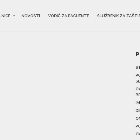
LNICE
NOVOSTI
VODIČ ZA PACIJENTE
SLUŽBENIK ZA ZAŠTI
P
S
P
S
O
B
IM
D
O
P
O