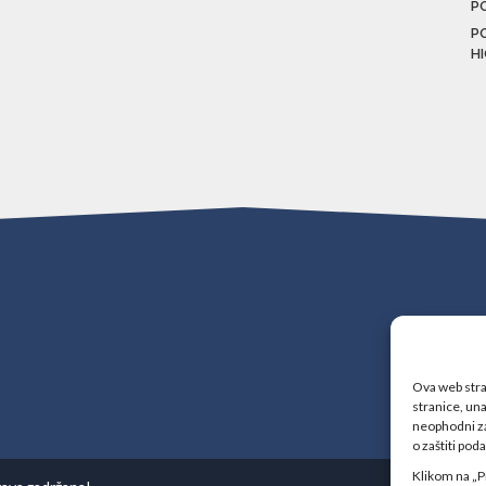
P
P
H
Ova web stran
stranice, una
neophodni za
o zaštiti pod
Klikom na „P