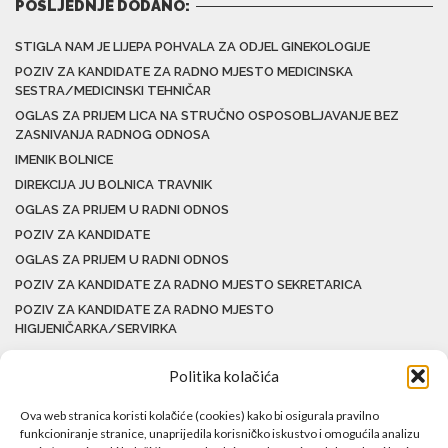
POSLJEDNJE DODANO:
STIGLA NAM JE LIJEPA POHVALA ZA ODJEL GINEKOLOGIJE
POZIV ZA KANDIDATE ZA RADNO MJESTO MEDICINSKA
SESTRA/MEDICINSKI TEHNIČAR
OGLAS ZA PRIJEM LICA NA STRUČNO OSPOSOBLJAVANJE BEZ
ZASNIVANJA RADNOG ODNOSA
IMENIK BOLNICE
DIREKCIJA JU BOLNICA TRAVNIK
OGLAS ZA PRIJEM U RADNI ODNOS
POZIV ZA KANDIDATE
OGLAS ZA PRIJEM U RADNI ODNOS
POZIV ZA KANDIDATE ZA RADNO MJESTO SEKRETARICA
POZIV ZA KANDIDATE ZA RADNO MJESTO
HIGIJENIČARKA/SERVIRKA
Politika kolačića
Ova web stranica koristi kolačiće (cookies) kako bi osigurala pravilno
funkcioniranje stranice, unaprijedila korisničko iskustvo i omogućila analizu