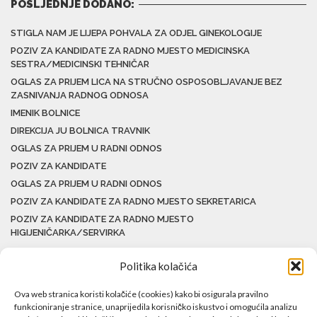
POSLJEDNJE DODANO:
STIGLA NAM JE LIJEPA POHVALA ZA ODJEL GINEKOLOGIJE
POZIV ZA KANDIDATE ZA RADNO MJESTO MEDICINSKA
SESTRA/MEDICINSKI TEHNIČAR
OGLAS ZA PRIJEM LICA NA STRUČNO OSPOSOBLJAVANJE BEZ
ZASNIVANJA RADNOG ODNOSA
IMENIK BOLNICE
DIREKCIJA JU BOLNICA TRAVNIK
OGLAS ZA PRIJEM U RADNI ODNOS
POZIV ZA KANDIDATE
OGLAS ZA PRIJEM U RADNI ODNOS
POZIV ZA KANDIDATE ZA RADNO MJESTO SEKRETARICA
POZIV ZA KANDIDATE ZA RADNO MJESTO
HIGIJENIČARKA/SERVIRKA
Politika kolačića
Ova web stranica koristi kolačiće (cookies) kako bi osigurala pravilno
funkcioniranje stranice, unaprijedila korisničko iskustvo i omogućila analizu