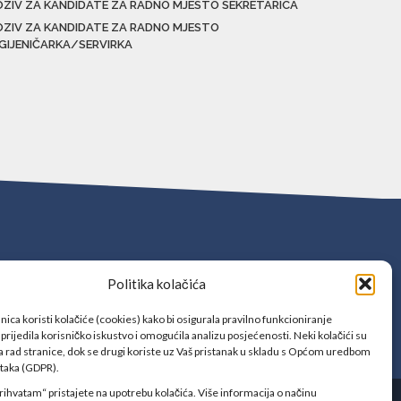
OZIV ZA KANDIDATE ZA RADNO MJESTO SEKRETARICA
OZIV ZA KANDIDATE ZA RADNO MJESTO
IGIJENIČARKA/SERVIRKA
Politika kolačića
ica koristi kolačiće (cookies) kako bi osigurala pravilno funkcioniranje
prijedila korisničko iskustvo i omogućila analizu posjećenosti. Neki kolačići su
 rad stranice, dok se drugi koriste uz Vaš pristanak u skladu s Općom uredbom
ataka (GDPR).
rihvatam“ pristajete na upotrebu kolačića. Više informacija o načinu