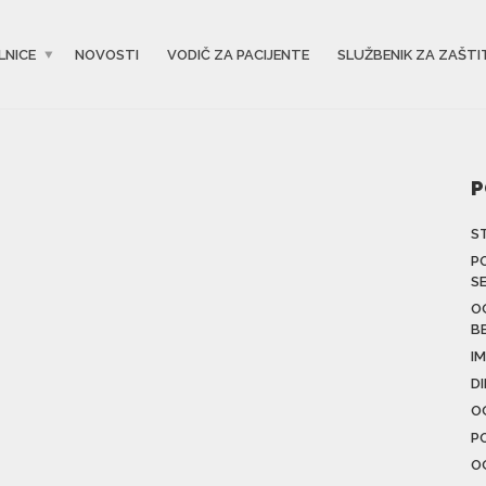
LNICE
NOVOSTI
VODIČ ZA PACIJENTE
SLUŽBENIK ZA ZAŠTI
P
S
P
S
O
B
IM
D
O
P
O