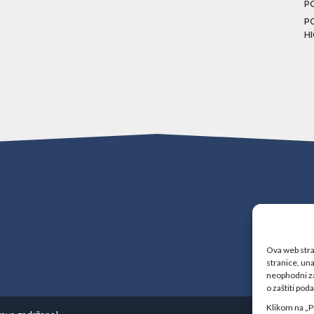
P
P
H
Ova web stran
stranice, una
neophodni za
o zaštiti pod
Klikom na „P