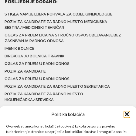
POSLJEDNJE DODANO:
STIGLA NAM JE LIJEPA POHVALA ZA ODJEL GINEKOLOGIJE
POZIV ZA KANDIDATE ZA RADNO MJESTO MEDICINSKA
SESTRA/MEDICINSKI TEHNIČAR
OGLAS ZA PRIJEM LICA NA STRUČNO OSPOSOBLJAVANJE BEZ
ZASNIVANJA RADNOG ODNOSA
IMENIK BOLNICE
DIREKCIJA JU BOLNICA TRAVNIK
OGLAS ZA PRIJEM U RADNI ODNOS
POZIV ZA KANDIDATE
OGLAS ZA PRIJEM U RADNI ODNOS
POZIV ZA KANDIDATE ZA RADNO MJESTO SEKRETARICA
POZIV ZA KANDIDATE ZA RADNO MJESTO
HIGIJENIČARKA/SERVIRKA
Politika kolačića
Ova web stranica koristi kolačiće (cookies) kako bi osigurala pravilno
funkcioniranje stranice, unaprijedila korisničko iskustvo i omogućila analizu