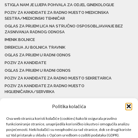
STIGLA NAM JE LIJEPA POHVALA ZA ODJEL GINEKOLOGIJE
POZIV ZA KANDIDATE ZA RADNO MJESTO MEDICINSKA
SESTRA/MEDICINSKI TEHNIČAR
OGLAS ZA PRIJEM LICA NA STRUČNO OSPOSOBLJAVANJE BEZ
ZASNIVANJA RADNOG ODNOSA
IMENIK BOLNICE
DIREKCIJA JU BOLNICA TRAVNIK
OGLAS ZA PRIJEM U RADNI ODNOS
POZIV ZA KANDIDATE
OGLAS ZA PRIJEM U RADNI ODNOS
POZIV ZA KANDIDATE ZA RADNO MJESTO SEKRETARICA
POZIV ZA KANDIDATE ZA RADNO MJESTO
HIGIJENIČARKA/SERVIRKA
Politika kolačića
Ova web stranica koristi kolačiće (cookies) kako bi osigurala pravilno
funkcioniranje stranice, unaprijedila korisničko iskustvo i omogućila analizu
posjećenosti. Neki kolačići su neophodni za rad stranice, dok se drugi koriste
uz Vaš pristanak u skladu s Općom uredbom o zaštiti podataka (GDPR).