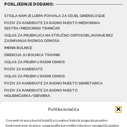
POSLJEDNJE DODANO:
STIGLA NAM JE LIJEPA POHVALA ZA ODJEL GINEKOLOGIJE
POZIV ZA KANDIDATE ZA RADNO MJESTO MEDICINSKA
SESTRA/MEDICINSKI TEHNIČAR
OGLAS ZA PRIJEM LICA NA STRUČNO OSPOSOBLJAVANJE BEZ
ZASNIVANJA RADNOG ODNOSA
IMENIK BOLNICE
DIREKCIJA JU BOLNICA TRAVNIK
OGLAS ZA PRIJEM U RADNI ODNOS
POZIV ZA KANDIDATE
OGLAS ZA PRIJEM U RADNI ODNOS
POZIV ZA KANDIDATE ZA RADNO MJESTO SEKRETARICA
POZIV ZA KANDIDATE ZA RADNO MJESTO
HIGIJENIČARKA/SERVIRKA
Politika kolačića
Ova web stranica koristi kolačiće (cookies) kako bi osigurala pravilno
funkcioniranje stranice, unaprijedila korisničko iskustvo i omogućila analizu