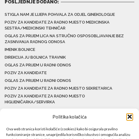
POSLJEDNJE DODANO:
STIGLA NAM JE LIJEPA POHVALA ZA ODJEL GINEKOLOGIJE
POZIV ZA KANDIDATE ZA RADNO MJESTO MEDICINSKA
SESTRA/MEDICINSKI TEHNIČAR
OGLAS ZA PRIJEM LICA NA STRUČNO OSPOSOBLJAVANJE BEZ
ZASNIVANJA RADNOG ODNOSA
IMENIK BOLNICE
DIREKCIJA JU BOLNICA TRAVNIK
OGLAS ZA PRIJEM U RADNI ODNOS
POZIV ZA KANDIDATE
OGLAS ZA PRIJEM U RADNI ODNOS
POZIV ZA KANDIDATE ZA RADNO MJESTO SEKRETARICA
POZIV ZA KANDIDATE ZA RADNO MJESTO
HIGIJENIČARKA/SERVIRKA
Politika kolačića
Ova web stranica koristi kolačiće (cookies) kako bi osigurala pravilno
funkcioniranje stranice, unaprijedila korisničko iskustvo i omogućila analizu