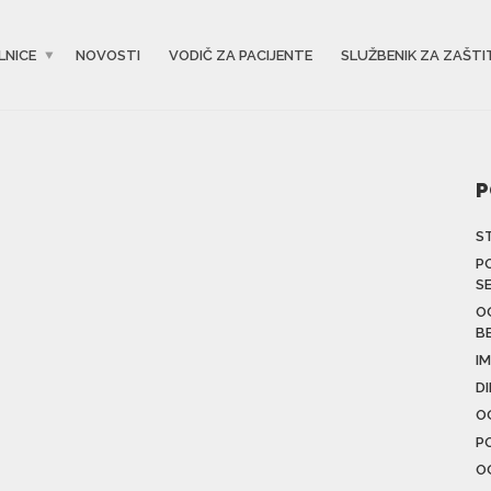
LNICE
NOVOSTI
VODIČ ZA PACIJENTE
SLUŽBENIK ZA ZAŠTI
P
S
P
S
O
B
IM
D
O
P
O