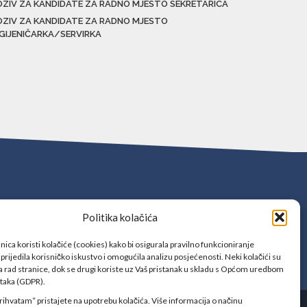
OZIV ZA KANDIDATE ZA RADNO MJESTO SEKRETARICA
OZIV ZA KANDIDATE ZA RADNO MJESTO
IGIJENIČARKA/SERVIRKA
Politika kolačića
ica koristi kolačiće (cookies) kako bi osigurala pravilno funkcioniranje
prijedila korisničko iskustvo i omogućila analizu posjećenosti. Neki kolačići su
 rad stranice, dok se drugi koriste uz Vaš pristanak u skladu s Općom uredbom
ataka (GDPR).
rihvatam“ pristajete na upotrebu kolačića. Više informacija o načinu