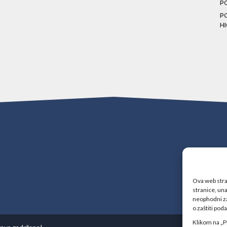
P
P
H
Ova web stran
stranice, una
neophodni za
o zaštiti pod
Klikom na „P