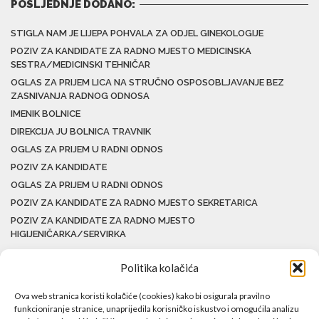
POSLJEDNJE DODANO:
STIGLA NAM JE LIJEPA POHVALA ZA ODJEL GINEKOLOGIJE
POZIV ZA KANDIDATE ZA RADNO MJESTO MEDICINSKA
SESTRA/MEDICINSKI TEHNIČAR
OGLAS ZA PRIJEM LICA NA STRUČNO OSPOSOBLJAVANJE BEZ
ZASNIVANJA RADNOG ODNOSA
IMENIK BOLNICE
DIREKCIJA JU BOLNICA TRAVNIK
OGLAS ZA PRIJEM U RADNI ODNOS
POZIV ZA KANDIDATE
OGLAS ZA PRIJEM U RADNI ODNOS
POZIV ZA KANDIDATE ZA RADNO MJESTO SEKRETARICA
POZIV ZA KANDIDATE ZA RADNO MJESTO
HIGIJENIČARKA/SERVIRKA
Politika kolačića
Ova web stranica koristi kolačiće (cookies) kako bi osigurala pravilno
funkcioniranje stranice, unaprijedila korisničko iskustvo i omogućila analizu