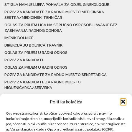
STIGLA NAM JE LIJEPA POHVALA ZA ODJEL GINEKOLOGIJE
POZIV ZA KANDIDATE ZA RADNO MJESTO MEDICINSKA
SESTRA/MEDICINSKI TEHNIČAR
OGLAS ZA PRIJEM LICA NA STRUČNO OSPOSOBLJAVANJE BEZ
ZASNIVANJA RADNOG ODNOSA
IMENIK BOLNICE
DIREKCIJA JU BOLNICA TRAVNIK
OGLAS ZA PRIJEM U RADNI ODNOS
POZIV ZA KANDIDATE
OGLAS ZA PRIJEM U RADNI ODNOS
POZIV ZA KANDIDATE ZA RADNO MJESTO SEKRETARICA
POZIV ZA KANDIDATE ZA RADNO MJESTO
HIGIJENIČARKA/SERVIRKA
Politika kolačića
Ova web stranica koristi kolačiće (cookies) kako bi osigurala pravilno
funkcioniranje stranice, unaprijedila korisničko iskustvo i omogućila analizu
posjećenosti. Neki kolačići su neophodni za rad stranice, dok se drugi koriste
uz Vaš pristanak u skladu s Općom uredbom o zaštiti podataka (GDPR).