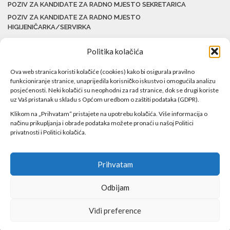
POZIV ZA KANDIDATE ZA RADNO MJESTO SEKRETARICA
POZIV ZA KANDIDATE ZA RADNO MJESTO
HIGIJENIČARKA/SERVIRKA
Politika kolačića
Ova web stranica koristi kolačiće (cookies) kako bi osigurala pravilno
funkcioniranje stranice, unaprijedila korisničko iskustvo i omogućila analizu
posjećenosti. Neki kolačići su neophodni za rad stranice, dok se drugi koriste
uz Vaš pristanak u skladu s Općom uredbom o zaštiti podataka (GDPR).
Klikom na „Prihvatam“ pristajete na upotrebu kolačića. Više informacija o
načinu prikupljanja i obrade podataka možete pronaći u našoj Politici
privatnosti i Politici kolačića.
Prihvatam
Odbijam
Copyright ©2017 Javna ustanova Bolnica Travnik Sva prava
Vidi preference
zadržana!
Web by
Agencija DAN