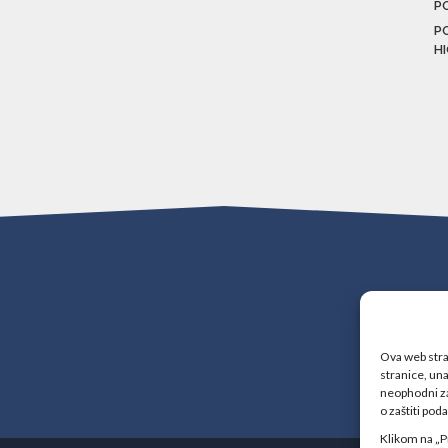
P
P
H
Ova web stran
stranice, una
neophodni za
o zaštiti pod
Klikom na „P