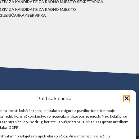
OZIV ZA KANDIDATE ZA RADNO MJESTO SEKRETARICA
OZIV ZA KANDIDATE ZA RADNO MJESTO
IGIJENIČARKA/SERVIRKA
Politika kolačića
ica koristi kolačiće (cookies) kako bi osigurala pravilno funkcioniranje
prijedila korisničko iskustvo i omogućila analizu posjećenosti. Neki kolačići su
 rad stranice, dok se drugi koriste uz Vaš pristanak u skladu s Općom uredbom
ataka (GDPR).
rihvatam“ pristajete na upotrebu kolačića. Više informacija o načinu