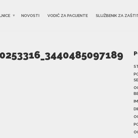
LNICE
NOVOSTI
VODIČ ZA PACIJENTE
SLUŽBENIK ZA ZAŠTI
0253316_3440485097189
P
S
P
S
O
B
IM
D
O
P
O