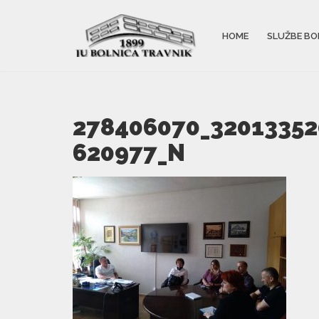
HOME
SLUŽBE BO
278406070_32013352
620977_N