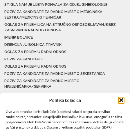
STIGLA NAM JE LIJEPA POHVALA ZA ODJEL GINEKOLOGIJE
POZIV ZA KANDIDATE ZA RADNO MJESTO MEDICINSKA
SESTRA/MEDICINSKI TEHNIČAR
OGLAS ZA PRIJEM LICA NA STRUČNO OSPOSOBLJAVANJE BEZ
ZASNIVANJA RADNOG ODNOSA
IMENIK BOLNICE
DIREKCIJA JU BOLNICA TRAVNIK
OGLAS ZA PRIJEM U RADNI ODNOS
POZIV ZA KANDIDATE
OGLAS ZA PRIJEM U RADNI ODNOS
POZIV ZA KANDIDATE ZA RADNO MJESTO SEKRETARICA
POZIV ZA KANDIDATE ZA RADNO MJESTO
HIGIJENIČARKA/SERVIRKA
Politika kolačića
Ova web stranica koristi kolačiće (cookies) kako bi osigurala pravilno
funkcioniranje stranice, unaprijedila korisničko iskustvo i omogućila analizu
posjećenosti. Neki kolačići su neophodni za rad stranice, dok se drugi koriste
uz Vaš pristanak u skladu s Općom uredbom o zaštiti podataka (GDPR).