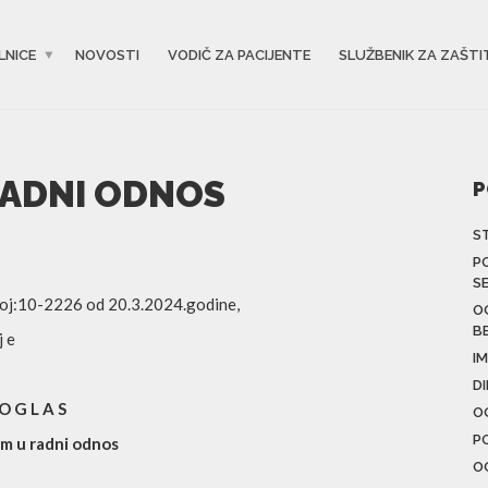
LNICE
NOVOSTI
VODIČ ZA PACIJENTE
SLUŽBENIK ZA ZAŠTI
RADNI ODNOS
P
S
P
S
roj:10-2226 od 20.3.2024.godine,
O
B
j e
IM
D
O G L A S
O
P
em u radni odnos
O