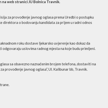
n na web stranici JU Bolnica Travnik.
omisija za provođenje javnog oglasa prema Uredbi o postupku
ke direktora o bodovanju kandidata za prijem u radni odnos
u naknadnom roku dostave ljekarsko uvjerenje kao dokaz da
ti odgovaraju uslovima radnog mjesta na koje budu primljeni.
oglasa sa obavezno naznačenim brojem telefona, dostaviti na
za provođenje javnog oglasa”, Ul. Kalibunar bb, Travnik.
trane.