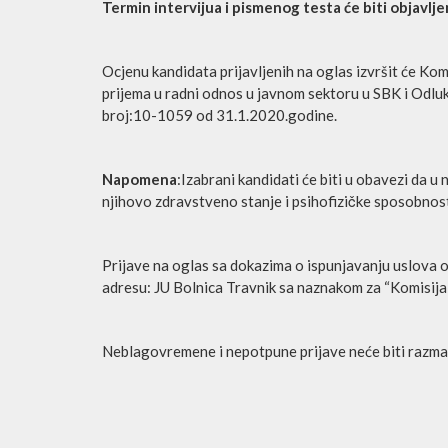
Termin intervijua i pismenog testa će biti objavlje
Ocjenu kandidata prijavljenih na oglas izvršit će K
prijema u radni odnos u javnom sektoru u SBK i Odlu
broj:10-1059 od 31.1.2020.godine.
Napomena
:Izabrani kandidati će biti u obavezi da 
njihovo zdravstveno stanje i psihofizičke sposobnos
Prijave na oglas sa dokazima o ispunjavanju uslova 
adresu: JU Bolnica Travnik sa naznakom za “Komisija 
Neblagovremene i nepotpune prijave neće biti razma