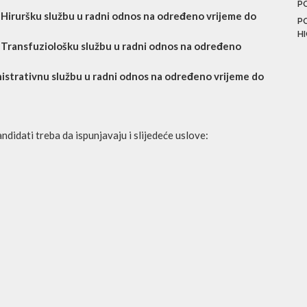
P
ruršku službu u radni odnos na određeno vrijeme do
P
H
ansfuziološku službu u radni odnos na određeno
trativnu službu u radni odnos na određeno vrijeme do
idati treba da ispunjavaju i slijedeće uslove: