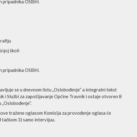
ih pripadnika OSBiH.
rafiju
njoj školi
ih pripadnika OSBiH.
avljuje se u dnevnom listu „Oslobođenje“ a integralni tekst
k i Službi za zapošljavanje Općine Travnik i ostaje otvoren 8
u „Oslobođenje“.
uslove tražene oglasom Komisija za provođenje oglasa će
d tačkom 3) samo intervijuu.