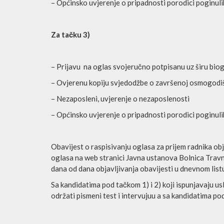
– Općinsko uvjerenje o pripadnosti porodici poginul
Za tačku 3)
– Prijavu na oglas svojeručno potpisanu uz širu biog
– Ovjerenu kopiju svjedodžbe o završenoj osmogodiš
– Nezaposleni, uvjerenje o nezaposlenosti
– Općinsko uvjerenje o pripadnosti porodici poginul
Obavijest o raspisivanju oglasa za prijem radnika obj
oglasa na web stranici Javna ustanova Bolnica Travni
dana od dana objavljivanja obavijesti u dnevnom list
Sa kandidatima pod tačkom 1) i 2) koji ispunjavaju 
održati pismeni test i intervujuu a sa kandidatima po