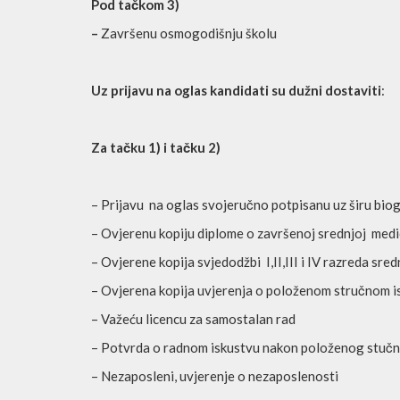
Pod tačkom 3)
–
Završenu osmogodišnju školu
Uz prijavu na oglas kandidati su dužni dostaviti
:
Za tačku 1) i tačku 2)
– Prijavu na oglas svojeručno potpisanu uz širu biog
– Ovjerenu kopiju diplome o završenoj srednjoj medi
– Ovjerene kopija svjedodžbi I,II,III i IV razreda sr
– Ovjerena kopija uvjerenja o položenom stručnom is
– Važeću licencu za samostalan rad
– Potvrda o radnom iskustvu nakon položenog stučno
– Nezaposleni, uvjerenje o nezaposlenosti