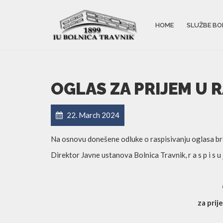
HOME
SLUŽBE BO
OGLAS ZA PRIJEM U 
22. March 2024
Na osnovu donešene odluke o raspisivanju oglasa b
Direktor Javne ustanova Bolnica Travnik, r a s p i s u 
za prij