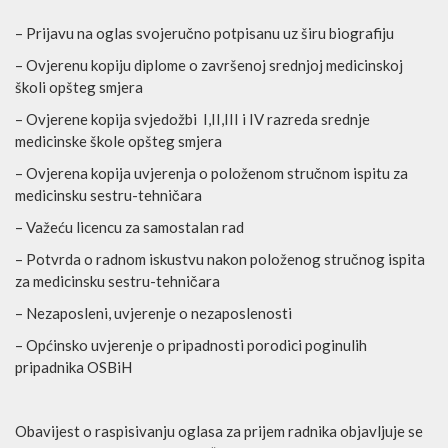
– Prijavu na oglas svojeručno potpisanu uz širu biografiju
– Ovjerenu kopiju diplome o završenoj srednjoj medicinskoj
školi opšteg smjera
– Ovjerene kopija svjedožbi I,II,III i IV razreda srednje
medicinske škole opšteg smjera
– Ovjerena kopija uvjerenja o položenom stručnom ispitu za
medicinsku sestru-tehničara
– Važeću licencu za samostalan rad
– Potvrda o radnom iskustvu nakon položenog stručnog ispita
za medicinsku sestru-tehničara
– Nezaposleni, uvjerenje o nezaposlenosti
– Općinsko uvjerenje o pripadnosti porodici poginulih
pripadnika OSBiH
Obavijest o raspisivanju oglasa za prijem radnika objavljuje se