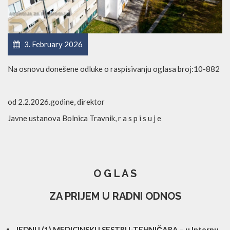
3. February 2026
Na osnovu donešene odluke o raspisivanju oglasa broj:10-882
od 2.2.2026.godine, direktor
Javne ustanova Bolnica Travnik, r a s p i s u j e
O G L A S
ZA PRIJEM U RADNI ODNOS
JEDNU (1) MEDICINSKU SESTRU-TEHNIČARA – u Internu