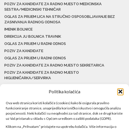
POZIV ZA KANDIDATE ZA RADNO MJESTO MEDICINSKA
SESTRA/MEDICINSKI TEHNIČAR
OGLAS ZA PRIJEM LICA NA STRUČNO OSPOSOBLJAVANJE BEZ
ZASNIVANJA RADNOG ODNOSA
IMENIK BOLNICE
DIREKCIJA JU BOLNICA TRAVNIK
OGLAS ZA PRIJEM U RADNI ODNOS
POZIV ZA KANDIDATE
OGLAS ZA PRIJEM U RADNI ODNOS
POZIV ZA KANDIDATE ZA RADNO MJESTO SEKRETARICA
POZIV ZA KANDIDATE ZA RADNO MJESTO
HIGIJENIČARKA/SERVIRKA
Politika kolačića
Ova web stranica koristi kolačiće (cookies) kako bi osigurala pravilno
funkcioniranje stranice, unaprijedila korisničko iskustvo i omogućila analizu
posjećenosti. Neki kolačići su neophodni za rad stranice, dok se drugi koriste
uz Vaš pristanak u skladu s Općom uredbom o zaštiti podataka (GDPR).
Klikom na „Prihvatam“ pristajete na upotrebu kolačića. Više informacija o