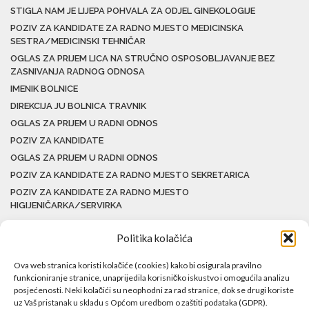
STIGLA NAM JE LIJEPA POHVALA ZA ODJEL GINEKOLOGIJE
POZIV ZA KANDIDATE ZA RADNO MJESTO MEDICINSKA
SESTRA/MEDICINSKI TEHNIČAR
OGLAS ZA PRIJEM LICA NA STRUČNO OSPOSOBLJAVANJE BEZ
ZASNIVANJA RADNOG ODNOSA
IMENIK BOLNICE
DIREKCIJA JU BOLNICA TRAVNIK
OGLAS ZA PRIJEM U RADNI ODNOS
POZIV ZA KANDIDATE
OGLAS ZA PRIJEM U RADNI ODNOS
POZIV ZA KANDIDATE ZA RADNO MJESTO SEKRETARICA
POZIV ZA KANDIDATE ZA RADNO MJESTO
HIGIJENIČARKA/SERVIRKA
Politika kolačića
Ova web stranica koristi kolačiće (cookies) kako bi osigurala pravilno
funkcioniranje stranice, unaprijedila korisničko iskustvo i omogućila analizu
posjećenosti. Neki kolačići su neophodni za rad stranice, dok se drugi koriste
uz Vaš pristanak u skladu s Općom uredbom o zaštiti podataka (GDPR).