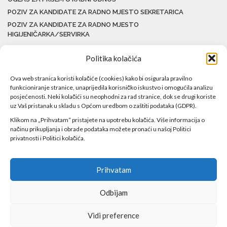
POZIV ZA KANDIDATE ZA RADNO MJESTO SEKRETARICA
POZIV ZA KANDIDATE ZA RADNO MJESTO
HIGIJENIČARKA/SERVIRKA
Politika kolačića
Ova web stranica koristi kolačiće (cookies) kako bi osigurala pravilno
funkcioniranje stranice, unaprijedila korisničko iskustvo i omogućila analizu
posjećenosti. Neki kolačići su neophodni za rad stranice, dok se drugi koriste
uz Vaš pristanak u skladu s Općom uredbom o zaštiti podataka (GDPR).
Klikom na „Prihvatam“ pristajete na upotrebu kolačića. Više informacija o
načinu prikupljanja i obrade podataka možete pronaći u našoj Politici
privatnosti i Politici kolačića.
Prihvatam
Odbijam
Copyright ©2017 Javna ustanova Bolnica Travnik Sva prava
Vidi preference
zadržana!
Web by
Agencija DAN