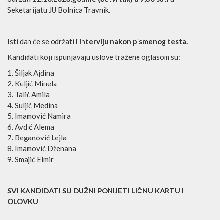
Seketarijatu JU Bolnica Travnik.
Isti dan će se održati
i interviju nakon pismenog testa.
Kandidati koji ispunjavaju uslove tražene oglasom su:
Šiljak Ajdina
Keljić Minela
Talić Amila
Suljić Medina
Imamović Namira
Avdić Alema
Beganović Lejla
Imamović Dženana
Smajić Elmir
SVI KANDIDATI SU DUŽNI PONIJETI LIČNU KARTU I
OLOVKU