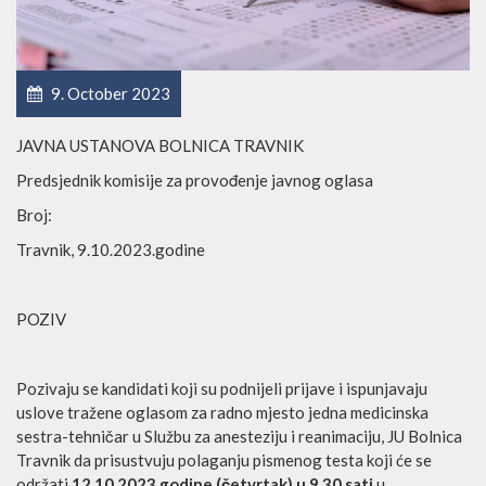
9. October 2023
JAVNA USTANOVA BOLNICA TRAVNIK
Predsjednik komisije za provođenje javnog oglasa
Broj:
Travnik, 9.10.2023.godine
POZIV
Pozivaju se kandidati koji su podnijeli prijave i ispunjavaju
uslove tražene oglasom za radno mjesto jedna medicinska
sestra-tehničar u Službu za anesteziju i reanimaciju, JU Bolnica
Travnik da prisustvuju polaganju pismenog testa koji će se
održati
12.10.2023.godine (četvrtak)
u 9,30 sati
u