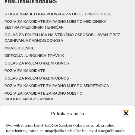
POSLJEDNJE DODANO:
STIGLA NAM JE LIJEPA POHVALA ZA ODJEL GINEKOLOGIJE
POZIV ZA KANDIDATE ZA RADNO MJESTO MEDICINSKA
SESTRA/MEDICINSKI TEHNIČAR
OGLAS ZA PRIJEM LICA NA STRUČNO OSPOSOBLJAVANJE BEZ
ZASNIVANJA RADNOG ODNOSA
IMENIK BOLNICE
DIREKCIJA JU BOLNICA TRAVNIK
OGLAS ZA PRIJEM U RADNI ODNOS
POZIV ZA KANDIDATE
OGLAS ZA PRIJEM U RADNI ODNOS
POZIV ZA KANDIDATE ZA RADNO MJESTO SEKRETARICA
POZIV ZA KANDIDATE ZA RADNO MJESTO
HIGIJENIČARKA/SERVIRKA
Politika kolačića
Ova web stranica koristi kolačiće (cookies) kako bi osigurala pravilno
funkcioniranje stranice, unaprijedila korisničko iskustvo i omogućila analizu