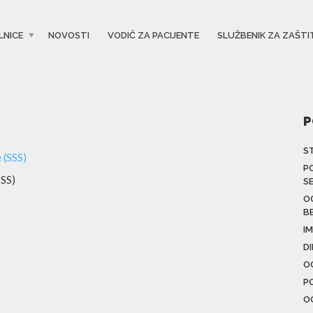
LNICE
NOVOSTI
VODIČ ZA PACIJENTE
SLUŽBENIK ZA ZAŠTI
P
S
P
SSS)
S
O
B
IM
D
O
P
O