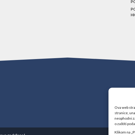
P
P
H
Ova web stran
stranice, una
neophodni za
o zaštiti pod
Klikom na „P