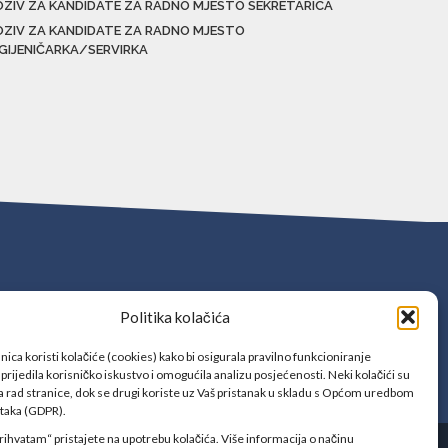
OZIV ZA KANDIDATE ZA RADNO MJESTO SEKRETARICA
OZIV ZA KANDIDATE ZA RADNO MJESTO
IGIJENIČARKA/SERVIRKA
Politika kolačića
ica koristi kolačiće (cookies) kako bi osigurala pravilno funkcioniranje
prijedila korisničko iskustvo i omogućila analizu posjećenosti. Neki kolačići su
 rad stranice, dok se drugi koriste uz Vaš pristanak u skladu s Općom uredbom
ataka (GDPR).
rihvatam“ pristajete na upotrebu kolačića. Više informacija o načinu