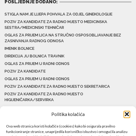
POSLJEDNJE DODANO:
STIGLA NAM JE LIJEPA POHVALA ZA ODJEL GINEKOLOGIJE
POZIV ZA KANDIDATE ZA RADNO MJESTO MEDICINSKA
SESTRA/MEDICINSKI TEHNIČAR
OGLAS ZA PRIJEM LICA NA STRUČNO OSPOSOBLJAVANJE BEZ
ZASNIVANJA RADNOG ODNOSA
IMENIK BOLNICE
DIREKCIJA JU BOLNICA TRAVNIK
OGLAS ZA PRIJEM U RADNI ODNOS
POZIV ZA KANDIDATE
OGLAS ZA PRIJEM U RADNI ODNOS
POZIV ZA KANDIDATE ZA RADNO MJESTO SEKRETARICA
POZIV ZA KANDIDATE ZA RADNO MJESTO
HIGIJENIČARKA/SERVIRKA
Politika kolačića
Ova web stranica koristi kolačiće (cookies) kako bi osigurala pravilno
funkcioniranje stranice, unaprijedila korisničko iskustvo i omogućila analizu