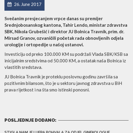
26. June 2017
Svečanim presjecanjem vrpce danas su premijer
Srednjobosanskog kantona, Tahir Lendo, ministar zdravstva
SBK, Nikola Grubešić i direktor JU Bolnica Travnik, prim. dr.
Mirsad Granov, ozvaničili početak rada obnovljenih odjela
urologije i ortopedije u našoj ustanovi.
Investiciju od preko 100.000 KM su podržali Vlada SBK/KSB sa
inicijalnim sredstvima od 50.000 KM, a ostatak naša Bolnica iz
vlastitih sredstava.
JU Bolnica Travnik je proteklu poslovnu godinu završila sa
pozitivnim bilansom, što je u sektoru javnog zdravstva u BiH
prava rijetkost i na šta smo istinski ponosni.
POSLJEDNJE DODANO:
STIGLA NAM JE LIJEPA POHVALA ZA ODJEL GINEKOLOGIJE