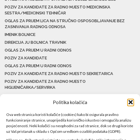
POZIV ZA KANDIDATE ZA RADNO MJESTO MEDICINSKA
SESTRA/MEDICINSKI TEHNIČAR
OGLAS ZA PRIJEM LICA NA STRUČNO OSPOSOBLJAVANJE BEZ
ZASNIVANJA RADNOG ODNOSA
IMENIK BOLNICE
DIREKCIJA JU BOLNICA TRAVNIK
OGLAS ZA PRIJEM U RADNI ODNOS
POZIV ZA KANDIDATE
OGLAS ZA PRIJEM U RADNI ODNOS
POZIV ZA KANDIDATE ZA RADNO MJESTO SEKRETARICA
POZIV ZA KANDIDATE ZA RADNO MJESTO
HIGIJENIČARKA/SERVIRKA
Politika kolačića
Ova web stranica koristi kolačiće (cookies) kako bi osigurala pravilno
funkcioniranje stranice, unaprijedila korisničko iskustvo i omogućila analizu
posjećenosti. Neki kolačići su neophodni za rad stranice, dok se drugi koriste
uz Vaš pristanak u skladu s Općom uredbom o zaštiti podataka (GDPR).