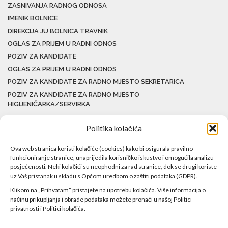
ZASNIVANJA RADNOG ODNOSA
IMENIK BOLNICE
DIREKCIJA JU BOLNICA TRAVNIK
OGLAS ZA PRIJEM U RADNI ODNOS
POZIV ZA KANDIDATE
OGLAS ZA PRIJEM U RADNI ODNOS
POZIV ZA KANDIDATE ZA RADNO MJESTO SEKRETARICA
POZIV ZA KANDIDATE ZA RADNO MJESTO
HIGIJENIČARKA/SERVIRKA
Politika kolačića
Ova web stranica koristi kolačiće (cookies) kako bi osigurala pravilno
funkcioniranje stranice, unaprijedila korisničko iskustvo i omogućila analizu
posjećenosti. Neki kolačići su neophodni za rad stranice, dok se drugi koriste
uz Vaš pristanak u skladu s Općom uredbom o zaštiti podataka (GDPR).
Klikom na „Prihvatam“ pristajete na upotrebu kolačića. Više informacija o
načinu prikupljanja i obrade podataka možete pronaći u našoj Politici
privatnosti i Politici kolačića.