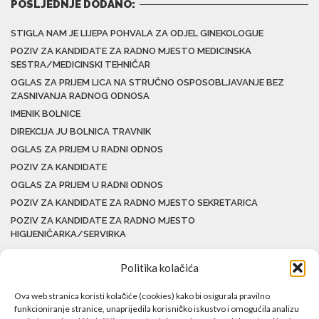
POSLJEDNJE DODANO:
STIGLA NAM JE LIJEPA POHVALA ZA ODJEL GINEKOLOGIJE
POZIV ZA KANDIDATE ZA RADNO MJESTO MEDICINSKA
SESTRA/MEDICINSKI TEHNIČAR
OGLAS ZA PRIJEM LICA NA STRUČNO OSPOSOBLJAVANJE BEZ
ZASNIVANJA RADNOG ODNOSA
IMENIK BOLNICE
DIREKCIJA JU BOLNICA TRAVNIK
OGLAS ZA PRIJEM U RADNI ODNOS
POZIV ZA KANDIDATE
OGLAS ZA PRIJEM U RADNI ODNOS
POZIV ZA KANDIDATE ZA RADNO MJESTO SEKRETARICA
POZIV ZA KANDIDATE ZA RADNO MJESTO
HIGIJENIČARKA/SERVIRKA
Politika kolačića
Ova web stranica koristi kolačiće (cookies) kako bi osigurala pravilno
funkcioniranje stranice, unaprijedila korisničko iskustvo i omogućila analizu