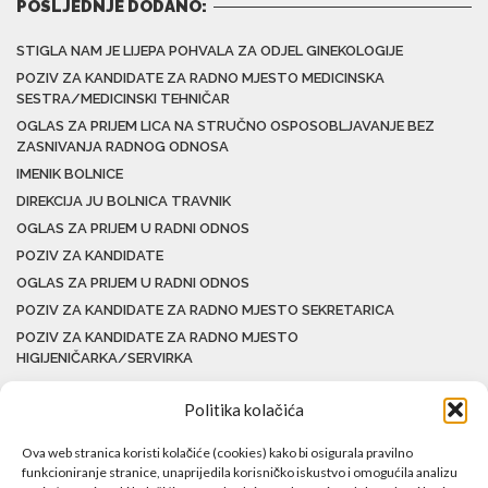
POSLJEDNJE DODANO:
STIGLA NAM JE LIJEPA POHVALA ZA ODJEL GINEKOLOGIJE
POZIV ZA KANDIDATE ZA RADNO MJESTO MEDICINSKA
SESTRA/MEDICINSKI TEHNIČAR
OGLAS ZA PRIJEM LICA NA STRUČNO OSPOSOBLJAVANJE BEZ
ZASNIVANJA RADNOG ODNOSA
IMENIK BOLNICE
DIREKCIJA JU BOLNICA TRAVNIK
OGLAS ZA PRIJEM U RADNI ODNOS
POZIV ZA KANDIDATE
OGLAS ZA PRIJEM U RADNI ODNOS
POZIV ZA KANDIDATE ZA RADNO MJESTO SEKRETARICA
POZIV ZA KANDIDATE ZA RADNO MJESTO
HIGIJENIČARKA/SERVIRKA
Politika kolačića
Ova web stranica koristi kolačiće (cookies) kako bi osigurala pravilno
funkcioniranje stranice, unaprijedila korisničko iskustvo i omogućila analizu