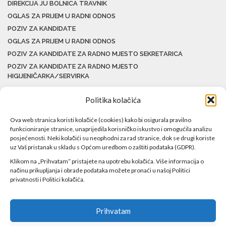
DIREKCIJA JU BOLNICA TRAVNIK
OGLAS ZA PRIJEM U RADNI ODNOS
POZIV ZA KANDIDATE
OGLAS ZA PRIJEM U RADNI ODNOS
POZIV ZA KANDIDATE ZA RADNO MJESTO SEKRETARICA
POZIV ZA KANDIDATE ZA RADNO MJESTO
HIGIJENIČARKA/SERVIRKA
Politika kolačića
Ova web stranica koristi kolačiće (cookies) kako bi osigurala pravilno
funkcioniranje stranice, unaprijedila korisničko iskustvo i omogućila analizu
posjećenosti. Neki kolačići su neophodni za rad stranice, dok se drugi koriste
uz Vaš pristanak u skladu s Općom uredbom o zaštiti podataka (GDPR).
Klikom na „Prihvatam“ pristajete na upotrebu kolačića. Više informacija o
načinu prikupljanja i obrade podataka možete pronaći u našoj Politici
privatnosti i Politici kolačića.
Prihvatam