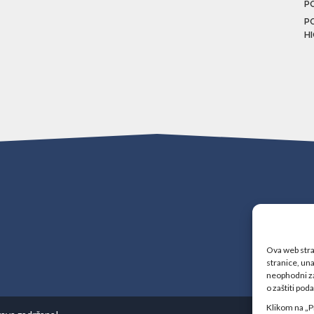
P
P
H
Ova web stran
stranice, una
neophodni za
o zaštiti pod
Klikom na „P