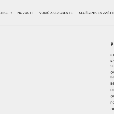
LNICE
NOVOSTI
VODIČ ZA PACIJENTE
SLUŽBENIK ZA ZAŠTI
P
S
P
S
O
B
IM
D
O
P
O