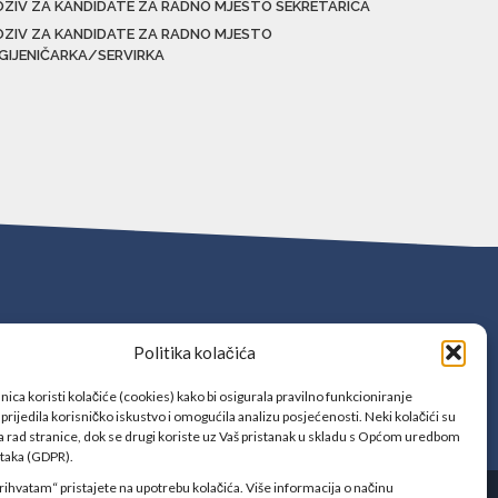
OZIV ZA KANDIDATE ZA RADNO MJESTO SEKRETARICA
OZIV ZA KANDIDATE ZA RADNO MJESTO
IGIJENIČARKA/SERVIRKA
Politika kolačića
ica koristi kolačiće (cookies) kako bi osigurala pravilno funkcioniranje
prijedila korisničko iskustvo i omogućila analizu posjećenosti. Neki kolačići su
 rad stranice, dok se drugi koriste uz Vaš pristanak u skladu s Općom uredbom
ataka (GDPR).
rihvatam“ pristajete na upotrebu kolačića. Više informacija o načinu