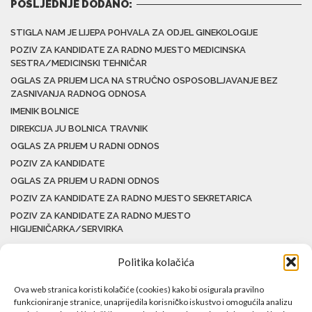
POSLJEDNJE DODANO:
STIGLA NAM JE LIJEPA POHVALA ZA ODJEL GINEKOLOGIJE
POZIV ZA KANDIDATE ZA RADNO MJESTO MEDICINSKA
SESTRA/MEDICINSKI TEHNIČAR
OGLAS ZA PRIJEM LICA NA STRUČNO OSPOSOBLJAVANJE BEZ
ZASNIVANJA RADNOG ODNOSA
IMENIK BOLNICE
DIREKCIJA JU BOLNICA TRAVNIK
OGLAS ZA PRIJEM U RADNI ODNOS
POZIV ZA KANDIDATE
OGLAS ZA PRIJEM U RADNI ODNOS
POZIV ZA KANDIDATE ZA RADNO MJESTO SEKRETARICA
POZIV ZA KANDIDATE ZA RADNO MJESTO
HIGIJENIČARKA/SERVIRKA
Politika kolačića
Ova web stranica koristi kolačiće (cookies) kako bi osigurala pravilno
funkcioniranje stranice, unaprijedila korisničko iskustvo i omogućila analizu