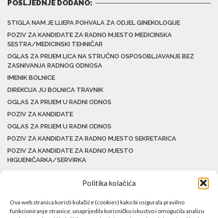
POSLJEDNJE DODANO:
STIGLA NAM JE LIJEPA POHVALA ZA ODJEL GINEKOLOGIJE
POZIV ZA KANDIDATE ZA RADNO MJESTO MEDICINSKA
SESTRA/MEDICINSKI TEHNIČAR
OGLAS ZA PRIJEM LICA NA STRUČNO OSPOSOBLJAVANJE BEZ
ZASNIVANJA RADNOG ODNOSA
IMENIK BOLNICE
DIREKCIJA JU BOLNICA TRAVNIK
OGLAS ZA PRIJEM U RADNI ODNOS
POZIV ZA KANDIDATE
OGLAS ZA PRIJEM U RADNI ODNOS
POZIV ZA KANDIDATE ZA RADNO MJESTO SEKRETARICA
POZIV ZA KANDIDATE ZA RADNO MJESTO
HIGIJENIČARKA/SERVIRKA
Politika kolačića
Ova web stranica koristi kolačiće (cookies) kako bi osigurala pravilno
funkcioniranje stranice, unaprijedila korisničko iskustvo i omogućila analizu