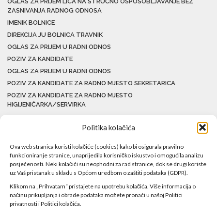
OGLAS ZA PRIJEM LICA NA STRUČNO OSPOSOBLJAVANJE BEZ
ZASNIVANJA RADNOG ODNOSA
IMENIK BOLNICE
DIREKCIJA JU BOLNICA TRAVNIK
OGLAS ZA PRIJEM U RADNI ODNOS
POZIV ZA KANDIDATE
OGLAS ZA PRIJEM U RADNI ODNOS
POZIV ZA KANDIDATE ZA RADNO MJESTO SEKRETARICA
POZIV ZA KANDIDATE ZA RADNO MJESTO
HIGIJENIČARKA/SERVIRKA
Politika kolačića
Ova web stranica koristi kolačiće (cookies) kako bi osigurala pravilno
funkcioniranje stranice, unaprijedila korisničko iskustvo i omogućila analizu
posjećenosti. Neki kolačići su neophodni za rad stranice, dok se drugi koriste
uz Vaš pristanak u skladu s Općom uredbom o zaštiti podataka (GDPR).
Klikom na „Prihvatam“ pristajete na upotrebu kolačića. Više informacija o
načinu prikupljanja i obrade podataka možete pronaći u našoj Politici
privatnosti i Politici kolačića.