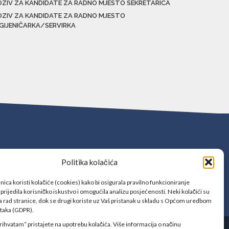
OZIV ZA KANDIDATE ZA RADNO MJESTO SEKRETARICA
OZIV ZA KANDIDATE ZA RADNO MJESTO
IGIJENIČARKA/SERVIRKA
Politika kolačića
ica koristi kolačiće (cookies) kako bi osigurala pravilno funkcioniranje
prijedila korisničko iskustvo i omogućila analizu posjećenosti. Neki kolačići su
 rad stranice, dok se drugi koriste uz Vaš pristanak u skladu s Općom uredbom
ataka (GDPR).
rihvatam“ pristajete na upotrebu kolačića. Više informacija o načinu