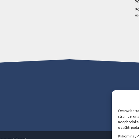
P
P
H
Ova web stran
stranice, una
neophodni za
o zaštiti pod
Klikom na „P