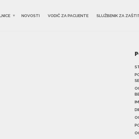
LNICE
NOVOSTI
VODIČ ZA PACIJENTE
SLUŽBENIK ZA ZAŠTI
P
S
P
S
O
B
IM
D
O
P
O