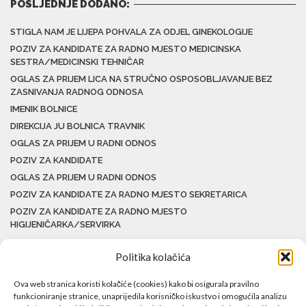
POSLJEDNJE DODANO:
STIGLA NAM JE LIJEPA POHVALA ZA ODJEL GINEKOLOGIJE
POZIV ZA KANDIDATE ZA RADNO MJESTO MEDICINSKA
SESTRA/MEDICINSKI TEHNIČAR
OGLAS ZA PRIJEM LICA NA STRUČNO OSPOSOBLJAVANJE BEZ
ZASNIVANJA RADNOG ODNOSA
IMENIK BOLNICE
DIREKCIJA JU BOLNICA TRAVNIK
OGLAS ZA PRIJEM U RADNI ODNOS
POZIV ZA KANDIDATE
OGLAS ZA PRIJEM U RADNI ODNOS
POZIV ZA KANDIDATE ZA RADNO MJESTO SEKRETARICA
POZIV ZA KANDIDATE ZA RADNO MJESTO
HIGIJENIČARKA/SERVIRKA
Politika kolačića
Ova web stranica koristi kolačiće (cookies) kako bi osigurala pravilno
funkcioniranje stranice, unaprijedila korisničko iskustvo i omogućila analizu