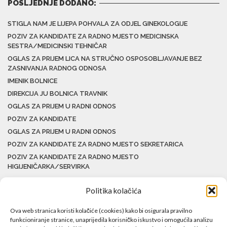
POSLJEDNJE DODANO:
STIGLA NAM JE LIJEPA POHVALA ZA ODJEL GINEKOLOGIJE
POZIV ZA KANDIDATE ZA RADNO MJESTO MEDICINSKA
SESTRA/MEDICINSKI TEHNIČAR
OGLAS ZA PRIJEM LICA NA STRUČNO OSPOSOBLJAVANJE BEZ
ZASNIVANJA RADNOG ODNOSA
IMENIK BOLNICE
DIREKCIJA JU BOLNICA TRAVNIK
OGLAS ZA PRIJEM U RADNI ODNOS
POZIV ZA KANDIDATE
OGLAS ZA PRIJEM U RADNI ODNOS
POZIV ZA KANDIDATE ZA RADNO MJESTO SEKRETARICA
POZIV ZA KANDIDATE ZA RADNO MJESTO
HIGIJENIČARKA/SERVIRKA
Politika kolačića
Ova web stranica koristi kolačiće (cookies) kako bi osigurala pravilno
funkcioniranje stranice, unaprijedila korisničko iskustvo i omogućila analizu