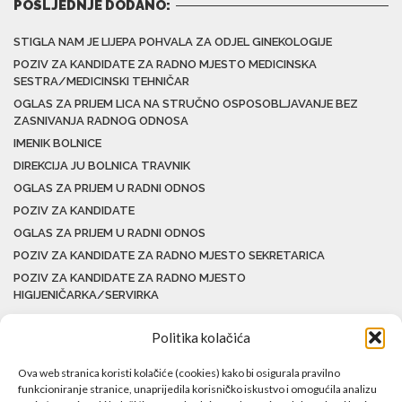
POSLJEDNJE DODANO:
STIGLA NAM JE LIJEPA POHVALA ZA ODJEL GINEKOLOGIJE
POZIV ZA KANDIDATE ZA RADNO MJESTO MEDICINSKA
SESTRA/MEDICINSKI TEHNIČAR
OGLAS ZA PRIJEM LICA NA STRUČNO OSPOSOBLJAVANJE BEZ
ZASNIVANJA RADNOG ODNOSA
IMENIK BOLNICE
DIREKCIJA JU BOLNICA TRAVNIK
OGLAS ZA PRIJEM U RADNI ODNOS
POZIV ZA KANDIDATE
OGLAS ZA PRIJEM U RADNI ODNOS
POZIV ZA KANDIDATE ZA RADNO MJESTO SEKRETARICA
POZIV ZA KANDIDATE ZA RADNO MJESTO
HIGIJENIČARKA/SERVIRKA
Politika kolačića
Ova web stranica koristi kolačiće (cookies) kako bi osigurala pravilno
funkcioniranje stranice, unaprijedila korisničko iskustvo i omogućila analizu