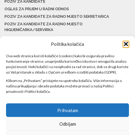
POZIV ZA KANDIDATE
OGLAS ZA PRIJEM U RADNI ODNOS
POZIV ZA KANDIDATE ZA RADNO MJESTO SEKRETARICA
POZIV ZA KANDIDATE ZA RADNO MJESTO
HIGIJENIČARKA/SERVIRKA
Politika kolačića
Ova web stranica koristi kolačiće (cookies) kako bi osigurala pravilno
funkcioniranje stranice, unaprijedila korisničko iskustvo i omogućila analizu
posjećenosti. Neki kolačići su neophodni za rad stranice, dok se drugi koriste
uz Vaš pristanak u skladu s Općom uredbom o zaštiti podataka (GDPR).
Klikom na „Prihvatam“ pristajete na upotrebu kolačića. Više informacija o
načinu prikupljanja i obrade podataka možete pronaći u našoj Politici
privatnosti i Politici kolačića.
Prihvatam
Odbijam
Copyright ©2017 Javna ustanova Bolnica Travnik Sva prava